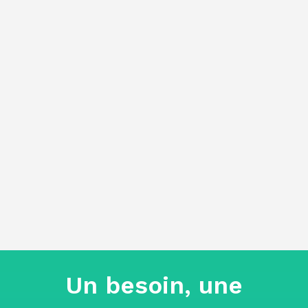
professionnelle
depuis plusieurs
années.
Spécialisée dans la
réglementation
,
elle accompagne des entreprises
de
toutes tailles et de secteurs
variés
dans la construction de
leur
politique de formation,
l’optimisation de leurs
financements
, ainsi que dans la mise
en place de systèmes
de suivi qualité
pour leurs activités de formation
.
Un besoin, une