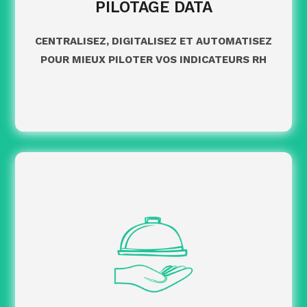
PILOTAGE DATA
: accès à l’offre
Dispositifs de formation
, parcours modulaires ou
NOOUS ACADEMY
CENTRALISEZ, DIGITALISEZ ET AUTOMATISEZ
programmes conçus sur mesure.
POUR MIEUX PILOTER VOS INDICATEURS RH
: accompagnement professionnel,
Coaching
individuel ou collectif, adapté à vos enjeux.
Après un diagnostic de vos pratiques RH, nous
définissons une feuille de route et vous
accompagnons avec des prestations adaptées à
vos besoins.
: structuration et
Expertise RH & juridique
sécurisation de vos processus, avec un pilotage
continu de leur évolution.