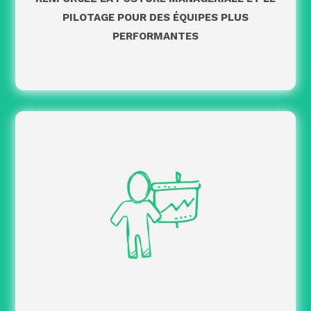
séminaires, colloques et actions de team building.
PILOTAGE POUR DES ÉQUIPES PLUS
: accès aux formations catalogue
Formations
PERFORMANTES
, parcours modulaires
NOOUS ACADEMY
de la
personnalisés et dispositifs sur mesure.
: accompagnement individuel ou
Coaching
collectif selon vos besoins.
Après un diagnostic de vos pratiques RH, nous
définissons une feuille de route et vous
accompagnons avec des prestations adaptées à
vos besoins.
: accompagnement dans la
Pilotage RH
consolidation de vos indicateurs sociaux afin de
fiabiliser vos décisions stratégiques.
: accompagnement au management
Ateliers
de la transition et à la conduite du changement.