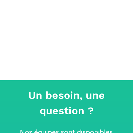
nouvelles technologies
, Inès évolue
depuis plus de
20 ans
dans le domaine des
ressources humaines
, avec une expertise
conseil & stratégie RH
. Elle accompagne
les entreprises dans le
développement
de
leurs organisations et le
renforcement
de
leurs
compétences humaines
. »
Un besoin, une
question ?
Nos équipes sont disponibles