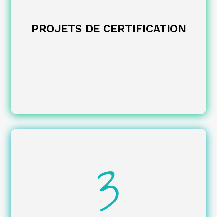
de la note qualité.
Rédaction
PROJETS DE CERTIFICATION
sur les
Accompagnement de vos clients
dispositifs de financement disponibles.
avec les financeurs.
Facilitation des relations
3
de votre offre CPF.
Valorisation et gestion