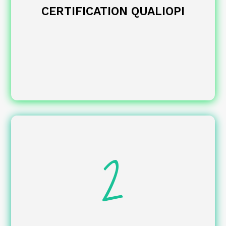
CERTIFICATION QUALIOPI
de votre projet de
Diagnostic d’opportunité
certification.
Décryptage de la démarche et du dossier
2
d’enregistrement.
de
Construction d’un référentiel
compétences conforme aux attentes.
de la valeur d’usage de votre
Argumentation
certification.