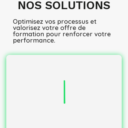
NOS SOLUTIONS
Optimisez vos processus et
valorisez votre offre de
formation pour renforcer votre
performance.
, en
Diagnostic de votre structure
cohérence avec vos spécificités et vos enjeux.
pour la mise
Élaboration d’un plan d’actions
1
en conformité.
de mise en conformité.
Suivi des actions
, de
Audit blanc avant audit initial
surveillance ou de renouvellement.
en cas de non-conformité à lever.
Suivi d’audit